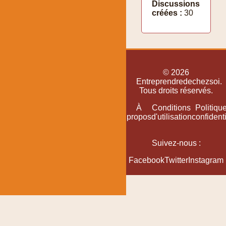
Discussions
créées :
30
© 2026
Entreprendredechezsoi.
Tous droits réservés.
Accueil
Plan
À
Conditions
Politiqu
du
propos
d'utilisation
confidenti
site
Suivez-nous :
Facebook
Twitter
Instagram