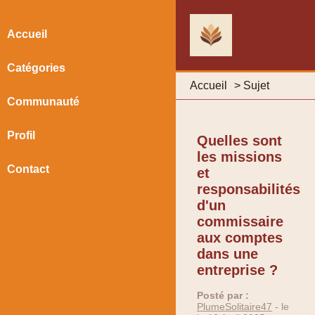
Accueil
Catégories
Accueil
>
Sujet
Communauté
Profil
Quelles sont
les missions
Contact
et
responsabilités
d'un
commissaire
aux comptes
dans une
entreprise ?
Posté par :
PlumeSolitaire47
- le