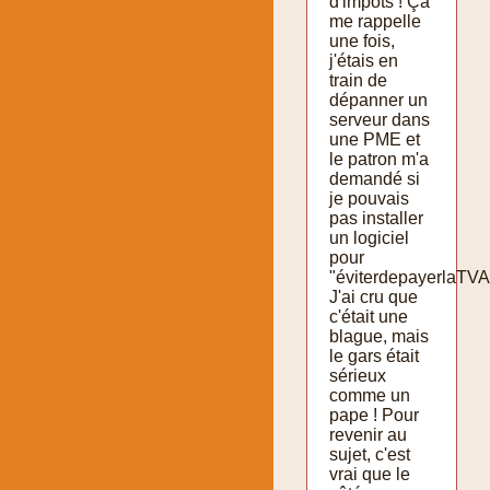
d'impôts ! Ça
me rappelle
une fois,
j'étais en
train de
dépanner un
serveur dans
une PME et
le patron m'a
demandé si
je pouvais
pas installer
un logiciel
pour
"éviterdepayerlaTVA
J'ai cru que
c'était une
blague, mais
le gars était
sérieux
comme un
pape ! Pour
revenir au
sujet, c'est
vrai que le