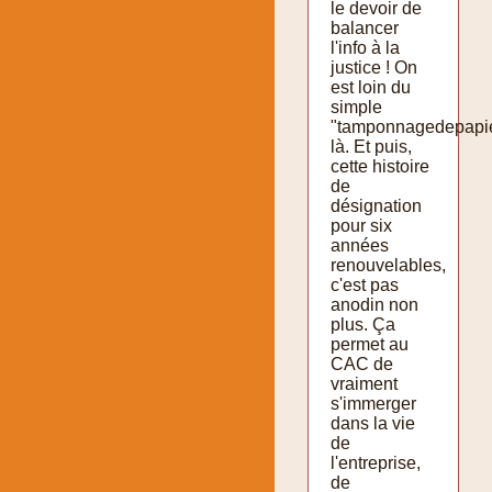
le devoir de
balancer
l'info à la
justice ! On
est loin du
simple
"tamponnagedepapie
là. Et puis,
cette histoire
de
désignation
pour six
années
renouvelables,
c'est pas
anodin non
plus. Ça
permet au
CAC de
vraiment
s'immerger
dans la vie
de
l'entreprise,
de