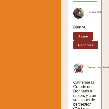
Lancelot
:
Bien vu.
J'aime
Répondre
CervoiseGee
:
Catherine la
Grande des
Données a
raison, y'a un
vrai souci de
perception.
C'est pas