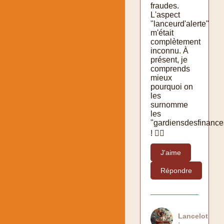
fraudes.
L'aspect
"lanceurd'alerte"
m'était
complètement
inconnu. À
présent, je
comprends
mieux
pourquoi on
les
surnomme
les
"gardiensdesfinance
! 👮‍♂️
J'aime
Répondre
Lancelot
: