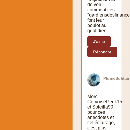
de voir
comment ces
"gardiensdesfinance
font leur
boulot au
quotidien.
J'aime
Répondre
PlumeSolitai
:
Merci
CervoiseGeek15
et Soleilla90
pour ces
anecdotes et
cet éclairage,
c'est plus