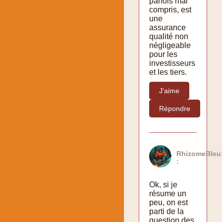
parfois mal
compris, est
une
assurance
qualité non
négligeable
pour les
investisseurs
et les tiers.
J'aime
Répondre
RhizomeBleu
:
Ok, si je
résume un
peu, on est
parti de la
question des