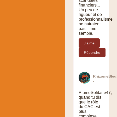
scandales
financiers...
Un peu de
rigueur et de
professionnalisme
ne nuiraient
pas, il me
semble.
J'aime
Répondre
RhizomeBleu
:
PlumeSolitaire47,
quand tu dis
que le rôle
du CAC est
plus
complexe