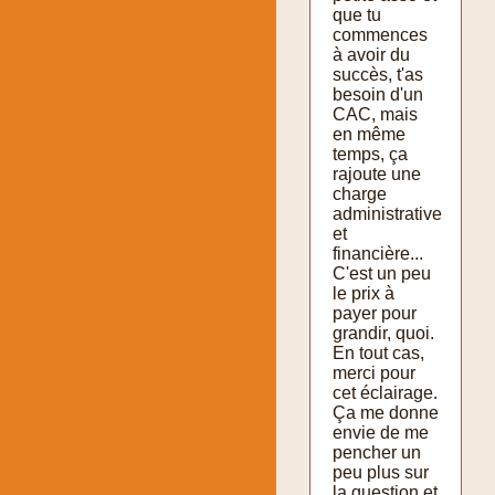
que tu
commences
à avoir du
succès, t'as
besoin d'un
CAC, mais
en même
temps, ça
rajoute une
charge
administrative
et
financière...
C'est un peu
le prix à
payer pour
grandir, quoi.
En tout cas,
merci pour
cet éclairage.
Ça me donne
envie de me
pencher un
peu plus sur
la question et