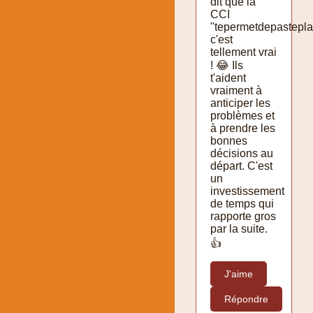
dit que la
CCI
"tepermetdepastepla
c'est
tellement vrai
! 😂 Ils
t'aident
vraiment à
anticiper les
problèmes et
à prendre les
bonnes
décisions au
départ. C'est
un
investissement
de temps qui
rapporte gros
par la suite.
👍
J'aime
Répondre