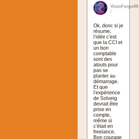
VisioForge89
:
Ok, donc si je
résume,
l'idée c'est
que la CCI et
un bon
comptable
sont des
atouts pour
pas se
planter au
démarrage.
Et que
l'expérience
de Solveig
devrait être
prise en
compte,
même si
c'était en
freelance.
Bon courage