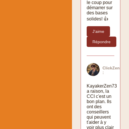
le coup pour
démarrer sur
des bases
solides! 👍
J'aime
Répondre
ClickZen
:
KayakerZen73
a raison, la
CCI c'est un
bon plan. Ils
ont des
conseillers
qui peuvent
t'aider à y
voir plus clair