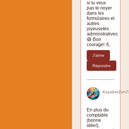
si tu veux
pas te noyer
dans les
formulaires et
autres
joyeusetés
administratives.
😅 Bon
courage! 💪
J'aime
Répondre
KayakerZen7
:
En plus du
comptable
(bonne
idée!),