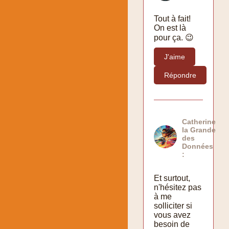
Tout à fait!
On est là
pour ça. 😉
J'aime
Répondre
Catherine
la Grande
des
Données
:
Et surtout,
n'hésitez pas
à me
solliciter si
vous avez
besoin de