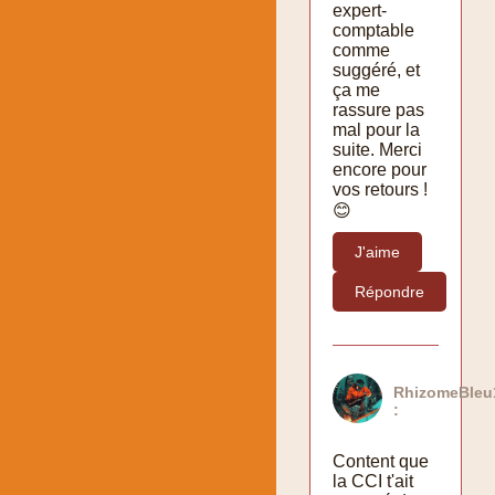
expert-
comptable
comme
suggéré, et
ça me
rassure pas
mal pour la
suite. Merci
encore pour
vos retours !
😊
J'aime
Répondre
RhizomeBleu
:
Content que
la CCI t'ait