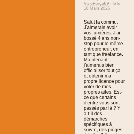
VisioForge89
- le le
18 Mars 2025
Salut la commu,
J'aimerais avoir
vos lumières. J'ai
bossé 4 ans non-
stop pour le même
entrepreneur, en
tant que freelance.
Maintenant,
j'aimerais bien
officialiser tout ça
et obtenir ma
propre licence pour
voler de mes
propres ailes. Est-
ce que certains
d'entre vous sont
passés par là ? Y
a-t-il des
démarches
spécifiques à
suivre, des pièges