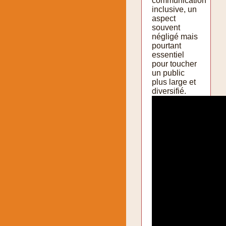
communication
inclusive, un
aspect
souvent
négligé mais
pourtant
essentiel
pour toucher
un public
plus large et
diversifié.