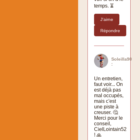
temps. ⏳
J'aime
Répondre
Soleilla90
:
Un entretien,
faut voir... On
est déjà pas
mal occupés,
mais c'est
une piste à
creuser. 🤔
Merci pour le
conseil,
CielLointain52
! 🙏