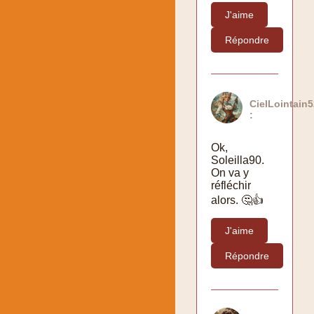
J'aime
Répondre
CielLointain5
:
Ok,
Soleilla90.
On va y
réfléchir
alors. 🤔👍
J'aime
Répondre