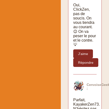
Oui,
ClickZen,
pas de
soucis. On
vous tiendra
au courant.
😉 On va
peser le pour
et le contre.
💡
J'aime
Répondre
CervoiseGee
:
Parfait,
KayakerZen73.
N'hésitez pas