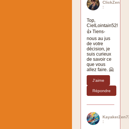
ClickZen
:
Top,
CielLointain52!
👍 Tiens-
nous au jus
de votre
décision, je
suis curieux
de savoir ce
que vous
allez faire. 🤗
J'aime
Répondre
KayakerZen7
: