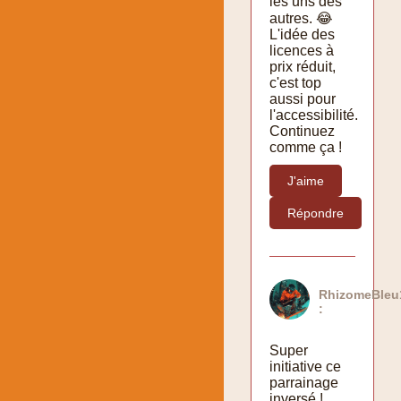
les uns des
autres. 😂
L'idée des
licences à
prix réduit,
c'est top
aussi pour
l'accessibilité.
Continuez
comme ça !
J'aime
Répondre
RhizomeBleu
:
Super
initiative ce
parrainage
inversé !