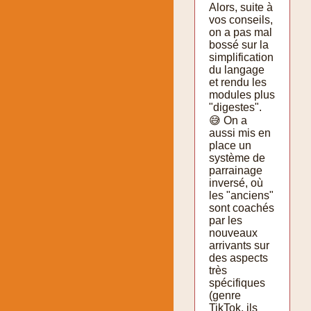
Alors, suite à
vos conseils,
on a pas mal
bossé sur la
simplification
du langage
et rendu les
modules plus
"digestes".
😅 On a
aussi mis en
place un
système de
parrainage
inversé, où
les "anciens"
sont coachés
par les
nouveaux
arrivants sur
des aspects
très
spécifiques
(genre
TikTok, ils