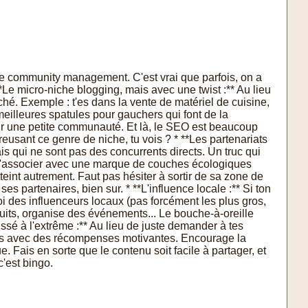
 le community management. C'est vrai que parfois, on a
**Le micro-niche blogging, mais avec une twist :** Au lieu
ché. Exemple : t'es dans la vente de matériel de cuisine,
 meilleures spatules pour gauchers qui font de la
 pour une petite communauté. Et là, le SEO est beaucoup
eusant ce genre de niche, tu vois ? * **Les partenariats
is qui ne sont pas des concurrents directs. Un truc qui
is t'associer avec une marque de couches écologiques
tteint autrement. Faut pas hésiter à sortir de sa zone de
es partenaires, bien sur. * **L'influence locale :** Si ton
 des influenceurs locaux (pas forcément les plus gros,
duits, organise des événements... Le bouche-à-oreille
ussé à l'extrême :** Au lieu de juste demander à tes
ours avec des récompenses motivantes. Encourage la
e. Fais en sorte que le contenu soit facile à partager, et
'est bingo.