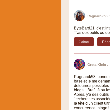
Ragnarok58 :
ByteBard21, c'est in
T'as des outils ou d
J'aime
Répo
Greta Klein :
Ragnarok58, bonne q
base et je me demand
détournés possibles 
blogs... Bref, là où
Après, y'a des outil
"recherches associée
la tête d'un client u
concurrence, bingo !