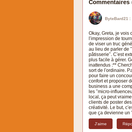
Commentaires 
ByteBard21 :
Okay, Greta, je vois
l'impression de tourn
de viser un truc géné
au lieu de parler de 
pâtisserie". C'est ex
plus facile à gérer. 
inattendus :** Cherch
sort de l'ordinaire.
pour faire un concour
confort et proposer d
business a une compo
les "micro-influenceu
local, ça peut vraime
clients de poster de
créativité. Le but, c
que ça devienne un "
J'aime
Répo