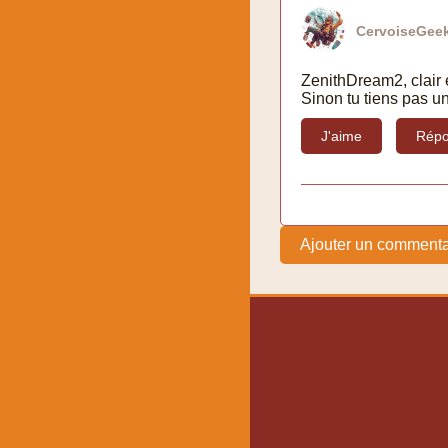
CervoiseGeek
ZenithDream2, clair 
Sinon tu tiens pas u
J'aime
Répo
Ajouter un commenta