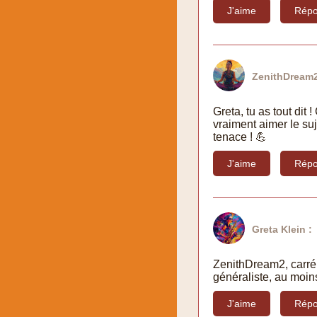
J'aime
Répo
ZenithDream2
Greta, tu as tout dit
vraiment aimer le suj
tenace ! 💪
J'aime
Répo
Greta Klein :
ZenithDream2, carrém
généraliste, au moins
J'aime
Répo