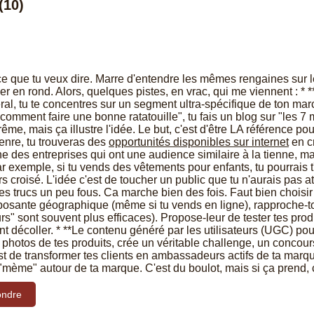
(10)
 ce que tu veux dire. Marre d'entendre les mêmes rengaines sur
er en rond. Alors, quelques pistes, en vrac, qui me viennent : * 
ral, tu te concentres sur un segment ultra-spécifique de ton mar
"comment faire une bonne ratatouille", tu fais un blog sur "les 7
trême, mais ça illustre l'idée. Le but, c'est d'être LA référence
Genre, tu trouveras des
opportunités disponibles sur internet
en cr
e des entreprises qui ont une audience similaire à la tienne, ma
 Par exemple, si tu vends des vêtements pour enfants, tu pourra
s croisé. L'idée c'est de toucher un public que tu n'aurais pas a
es trucs un peu fous. Ca marche bien des fois. Faut bien choisir s
sante géographique (même si tu vends en ligne), rapproche-toi
rs" sont souvent plus efficaces). Propose-leur de tester tes pro
nt décoller. * **Le contenu généré par les utilisateurs (UGC) po
s photos de tes produits, crée un véritable challenge, un conc
'est de transformer tes clients en ambassadeurs actifs de ta marqu
mème" autour de ta marque. C'est du boulot, mais si ça prend, c
ndre