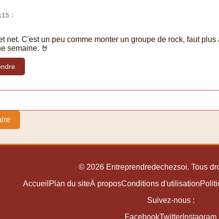
15 :
et net. C'est un peu comme monter un groupe de rock, faut plus a
ne semaine. 🤘
ndre
ire
© 2026 Entreprendredechezsoi. Tous dro
Accueil
Plan du site
À propos
Conditions d'utilisation
Polit
Suivez-nous :
Facebook
Twitter
Instagram