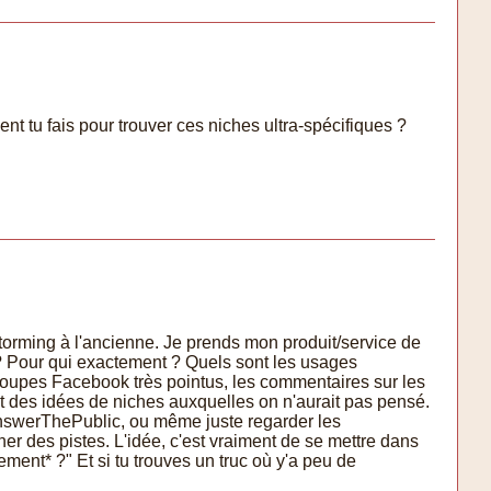
t tu fais pour trouver ces niches ultra-spécifiques ?
orming à l'ancienne. Je prends mon produit/service de
? Pour qui exactement ? Quels sont les usages
groupes Facebook très pointus, les commentaires sur les
nt des idées de niches auxquelles on n'aurait pas pensé.
 AnswerThePublic, ou même juste regarder les
r des pistes. L'idée, c'est vraiment de se mettre dans
tement* ?" Et si tu trouves un truc où y'a peu de