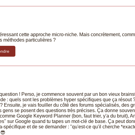
téressant cette approche micro-niche. Mais concrètement, commen
es méthodes particulières ?
ndre
uestion ! Perso, je commence souvent par un bon vieux brainst
e : quels sont les problèmes hyper spécifiques que ça résout 
? Ensuite, je vais fouiller du côté des forums spécialisés, des 
 les gens se posent des questions très précises. Ça donne souve
s comme Google Keyword Planner (bon, faut trier, y'a du bruit),
s" sur Google quand tu tapes un mot-clé de base. Ça peut donne
ltra-spécifique et de se demander : "qu'est-ce qu'il cherche *exac
 😎