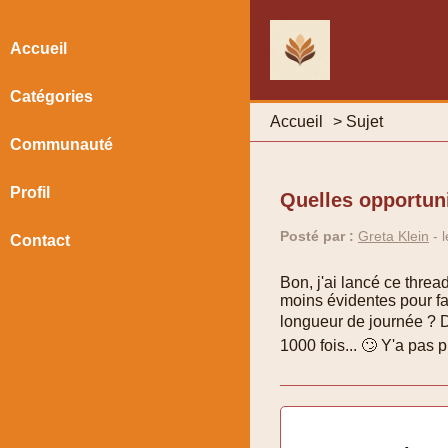
Accueil
Catégories
Accueil
>
Sujet
Communauté
Profil
Quelles opportuni
Posté par :
Greta Klein
- l
Contact
Bon, j'ai lancé ce thre
moins évidentes pour f
longueur de journée ? D
1000 fois... 🙄 Y'a pas p