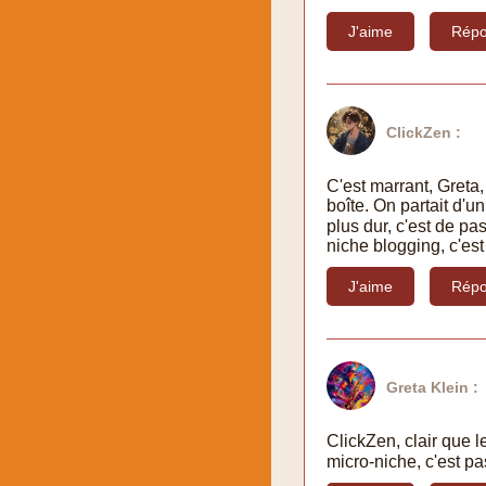
J'aime
Répo
ClickZen :
C'est marrant, Greta
boîte. On partait d'un
plus dur, c'est de pas
niche blogging, c'est
J'aime
Répo
Greta Klein :
ClickZen, clair que 
micro-niche, c'est pas