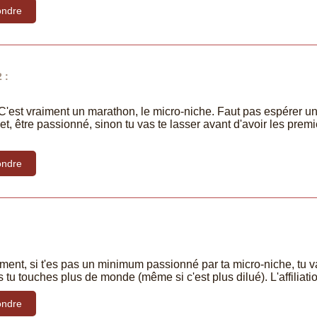
ndre
 :
 ! C'est vraiment un marathon, le micro-niche. Faut pas espérer 
et, être passionné, sinon tu vas te lasser avant d'avoir les premie
ndre
ent, si t'es pas un minimum passionné par ta micro-niche, tu va
 tu touches plus de monde (même si c'est plus dilué). L'affiliatio
ndre