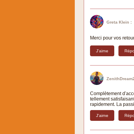
Greta Klein :
Merci pour vos retour
J'aime
Répo
ZenithDream2
Complètement d'accor
tellement satisfaisan
rapidement. La passio
J'aime
Répo